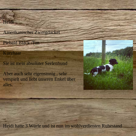
Heidi
Amerikanischer Zwergdackel
Piebald Black /Tan
Kurzhaar
Sie ist mein absoluter Seelenhund
Aber auch sehr eigensinnig , sehr
verspielt und liebt unseren Enkel über
alles.
Heidi hatte 3 Würfe und ist nun im wohlverdienten Ruhestand