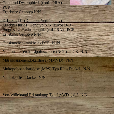
Cone-rod Dystrophie 1 (cord1-PRA) -
PCR
Ergebnis: Genotyp N/N
D-Lokus D1 (Dilution, Verdünnung)
Ergebnis für d1: Genotyp N/N (zuvor D/D)
Progressive Retinaatrophie (crd-PRA) - PCR
Ergebnis: Genotyp N/N
Glasknochenkrankheit - PCR N /N
Neuronale Ceroid Lipofuszinose (NCL) - PCR N/N
Mitralklappenendokardiose (MMVD) N/N
Mukopolysaccharidose (MPS) Typ IIIa - Dackel N/N
Narkolepsie - Dackel N/N
Von-Willebrand Erkrankung Typ I (vWD1) d,3 N/N