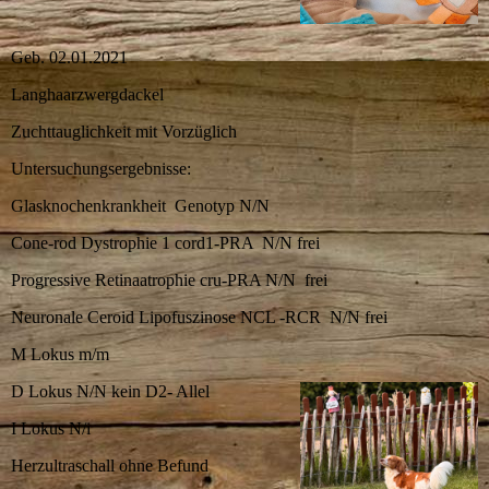
Geb. 02.01.2021
Langhaarzwergdackel
Zuchttauglichkeit mit Vorzüglich
Untersuchungsergebnisse:
Glasknochenkrankheit Genotyp N/N
Cone-rod Dystrophie 1 cord1-PRA N/N frei
Progressive Retinaatrophie cru-PRA N/N frei
Neuronale Ceroid Lipofuszinose NCL -RCR N/N frei
M Lokus m/m
D Lokus N/N kein D2- Allel
I Lokus N/i
Herzultraschall ohne Befund