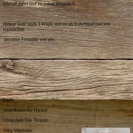
Überall dabei und zu jedem freundlich..
Helene hatte auch 3 Würfe und ist im Ruhestand und lebt
inzwischen
bei einer Freundin von uns.
Emily
Amerikanischer Dackel
Chokolade Tan Tuxedo
Silky Wirehaire